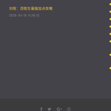
刘焉：百晓生最强加点攻略
2026-04-16 14:16:15