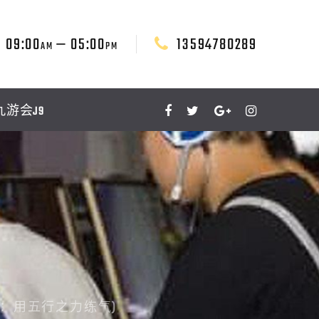
09:00
— 05:00
13594780289
AM
PM
游会J9
：用五行之力练气)