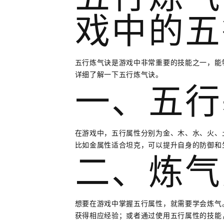
五行炼气
戏中的五
五行炼气诀是游戏中非常重要的技能之一，能
详细了解一下五行炼气诀。
一、五行
在游戏中，五行属性分别为金、木、水、火、
比如金属性适合坦克，可以提升自身的防御和
二、炼气
想要在游戏中掌握五行属性，就需要学会炼气
获得相应经验；或者通过使用五行属性的技能