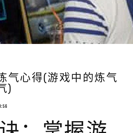
炼气心得(游戏中的炼气
气)
0:56