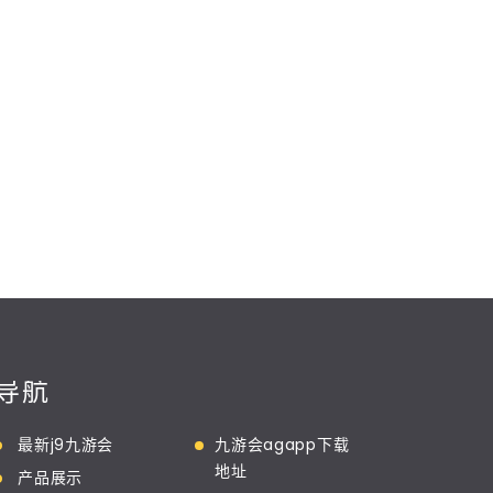
导航
最新j9九游会
九游会agapp下载
地址
产品展示